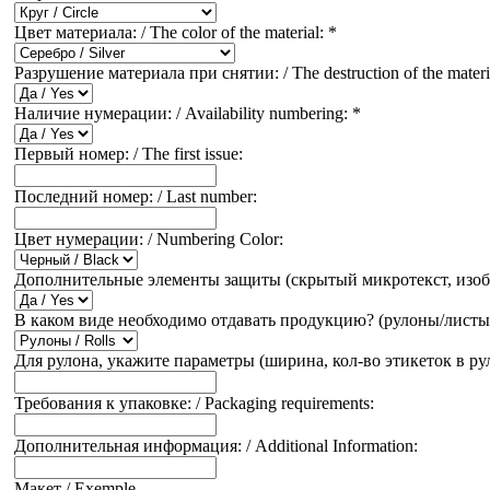
Цвет материала: / The color of the material:
*
Разрушение материала при снятии: / The destruction of the materi
Наличие нумерации: / Availability numbering:
*
Первый номер: / The first issue:
Последний номер: / Last number:
Цвет нумерации: / Numbering Color:
Дополнительные элементы защиты (скрытый микротекст, изображени
В каком виде необходимо отдавать продукцию? (рулоны/листы)/ / I
Для рулона, укажите параметры (ширина, кол-во этикеток в рулоне, р
Требования к упаковке: / Packaging requirements:
Дополнительная информация: / Additional Information:
Макет / Exemple