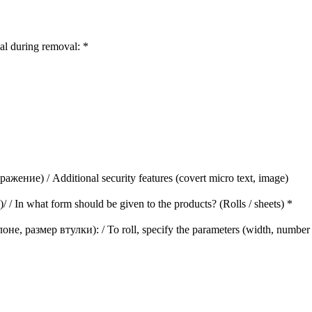
al during removal:
*
е) / Additional security features (covert micro text, image)
n what form should be given to the products? (Rolls / sheets)
*
азмер втулки): / To roll, specify the parameters (width, number of l