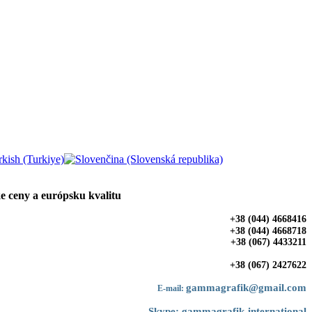
ke
ceny
a
európsku
kvalitu
+38 (044) 4668416
+38 (044) 4668718
+38 (067) 4433211
+38 (067) 2427622
gammagrafik@gmail.com
E-mail:
Skype:
gammagrafik-international