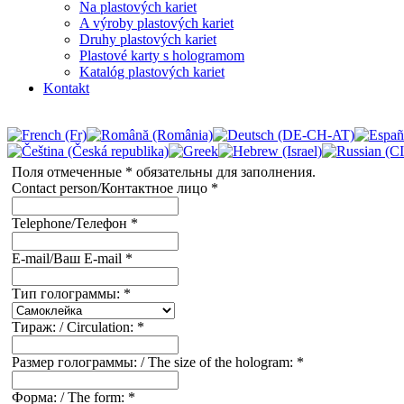
Na plastových kariet
A výroby plastových kariet
Druhy plastových kariet
Plastové karty s hologramom
Katalóg plastových kariet
Kontakt
Поля отмеченные * обязательны для заполнения.
Contact person/Контактное лицо
*
Telephone/Телефон
*
E-mail/Ваш E-mail
*
Тип голограммы:
*
Тираж: / Circulation:
*
Размер голограммы: / The size of the hologram:
*
Форма: / The form:
*