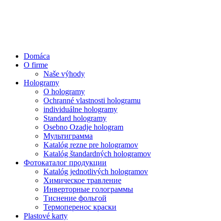
Domáca
O firme
Naše výhody
Hologramy
O hologramy
Ochranné vlastnosti hologramu
individuálne hologramy
Standard hologramy
Osebno Ozadje hologram
Мультиграмма
Katalóg rezne pre hologramov
Katalóg štandardných hologramov
Фотокаталог продукции
Katalóg jednotlivých hologramov
Химическое травление
Инверторные голограммы
Тиснение фольгой
Термоперенос краски
Plastové karty