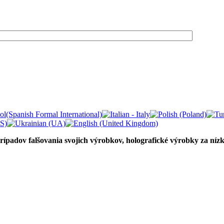
rípadov
falšovania
svojich
výrobkov
,
holografické
výrobky
za
níz