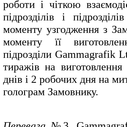
роботи і чіткою взаємод
підрозділів і підрозділі
моменту узгодження з За
моменту її виготовле
підрозділи Gammagrafik L
тиражів на виготовлення
днів і 2 робочих дня на м
голограм Замовнику.
Перевага №
3
. Gammagraf