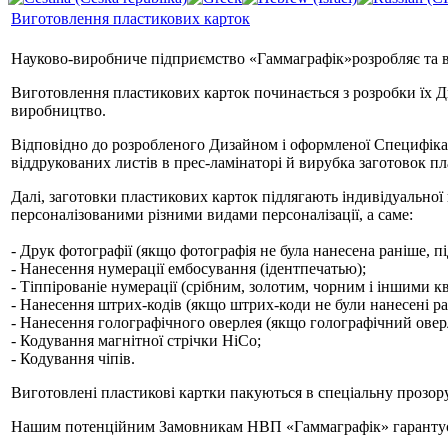
Виготовлення пластикових карток
Науково-виробниче підприємство «Гаммаграфік»розробляє та ви
Виготовлення пластикових карток починається з розробки їх Д
виробництво.
Відповідно до розробленого Дизайном і оформленої Специфікац
віддрукованих листів в прес-ламінаторі й вирубка заготовок п
Далі, заготовки пластикових карток підлягають індивідуальної
персоналізованими різними видами персоналізації, а саме:
- Друк фотографії (якщо фотографія не була нанесена раніше, п
- Нанесення нумерації ембосування (ідентпечатью);
- Тіппірованіе нумерації (срібним, золотим, чорним і іншими кв
- Нанесення штрих-кодів (якщо штрих-коди не були нанесені ра
- Нанесення голографічного оверлея (якщо голографічний оверле
- Кодування магнітної стрічки HiCo;
- Кодування чіпів.
Виготовлені пластикові картки пакуються в спеціальну прозору
Нашим потенційним Замовникам НВП «Гаммаграфік» гарантує ці