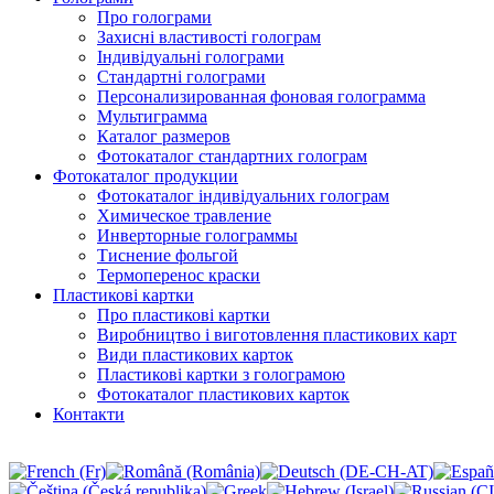
Про голограми
Захисні властивості голограм
Індивідуальні голограми
Стандартні голограми
Персонализированная фоновая голограмма
Мультиграмма
Каталог размеров
Фотокаталог стандартних голограм
Фотокаталог продукции
Фотокаталог індивідуальних голограм
Химическое травление
Инверторные голограммы
Тиснение фольгой
Термоперенос краски
Пластикові картки
Про пластикові картки
Виробництво і виготовлення пластикових карт
Види пластикових карток
Пластикові картки з голограмою
Фотокаталог пластикових карток
Контакти