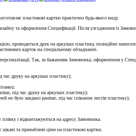
готовляє пластикові картки практично будь-якого виду.
изайну та оформлення Специфікації. Після узгодження із Замовн
ією, проводиться друк на аркушах пластику, позиційне нанесен
ластикових карток на спеціальному обладнанні.
 персоналізації. Так, за бажанням Замовника, оформленим у Спец
ід час друку на аркушах пластику);
ітами);
ніше, під час друку на аркушах пластику);
й не було завдано раніше, під час спікання листів пластику);
 плівку і відвантажуються на адресу Замовника.
каві та привабливі ціни на пластикові картки.