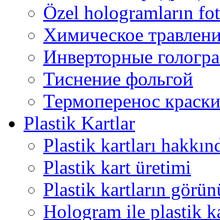
Özel hologramların fot
Химическое травлен
Инверторные гологр
Тиснение фольгой
Термоперенос краск
Plastik Kartlar
Plastik kartları hakkın
Plastik kart üretimi
Plastik kartların görü
Hologram ile plastik ka